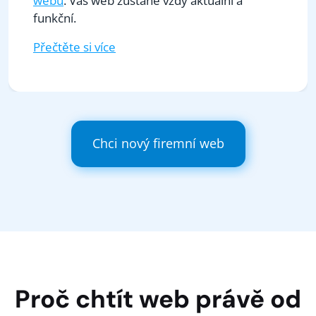
webu
. Váš web zůstane vždy aktuální a
funkční.
Přečtěte si více
Chci nový firemní web
Proč chtít web právě od