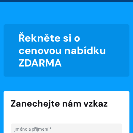
Řekněte si o
cenovou nabídku
ZDARMA
Zanechejte nám vzkaz
Jméno a příjmení *