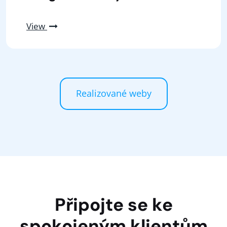
View
Realizované weby
Připojte se ke
spokojeným klientům