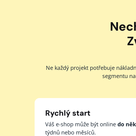
Nech
Z
Ne každý projekt potřebuje náklad
segmentu na
Rychlý start
Váš e-shop může být online
do něk
týdnů nebo měsíců.