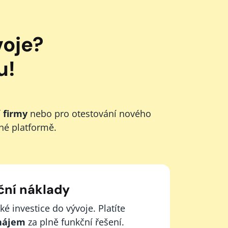
voje?
u!
 firmy
nebo pro otestování nového
né platformě.
ční náklady
 investice do vývoje. Platíte
nájem
za plně funkční řešení.