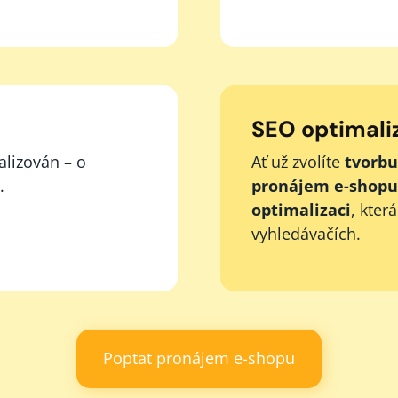
SEO optimali
alizován – o
Ať už zvolíte
tvorbu
.
pronájem e-shopu
optimalizaci
, kter
vyhledávačích.
Poptat pronájem e-shopu