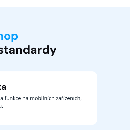
hop
 standardy
ta
 a funkce na mobilních zařízeních,
u.