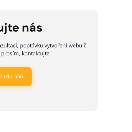
jte nás
zultaci, poptávku vytvoření webu či
 prosím, kontaktujte.
77 612 556