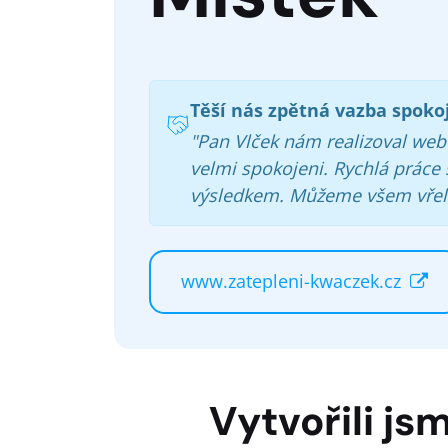
Těší nás zpětná vazba spoko
"Pan Vlček nám realizoval web
velmi spokojeni. Rychlá práce
výsledkem. Můžeme všem vřele
www.zatepleni-kwaczek.cz
Vytvořili j