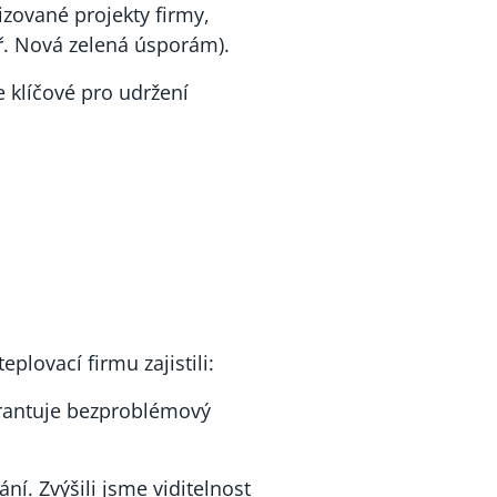
izované projekty firmy,
ř. Nová zelená úsporám).
e klíčové pro udržení
plovací firmu zajistili:
arantuje bezproblémový
í. Zvýšili jsme viditelnost