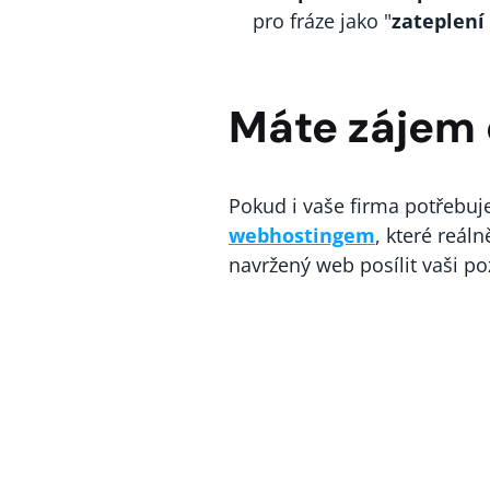
pro fráze jako "
zateplení
Máte zájem 
Pokud i vaše firma potřebu
webhostingem
, které reál
navržený web posílit vaši poz