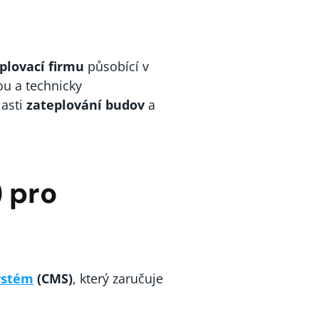
plovací firmu
působící v
ou a technicky
lasti
zateplování budov
a
 pro
systém
(CMS)
, který zaručuje