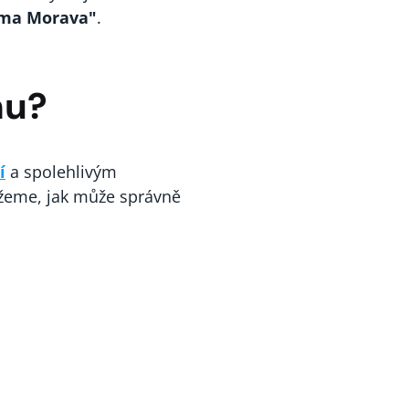
irma Morava"
.
mu?
í
a spolehlivým
kážeme, jak může správně