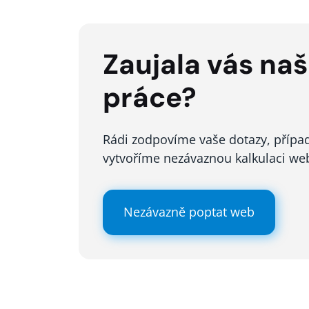
Zaujala vás na
práce?
Rádi zodpovíme vaše dotazy, přípa
vytvoříme nezávaznou kalkulaci w
Nezávazně poptat web