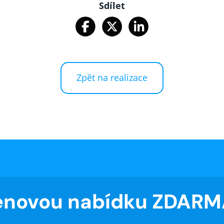
Sdílet
Zpět na realizace
cenovou nabídku ZDAR