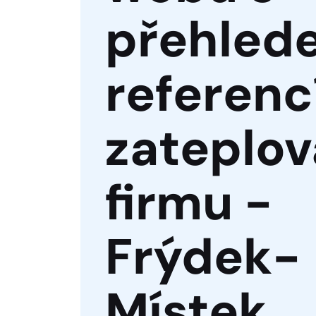
přehled
referenc
zateplov
firmu -
Frýdek-
Místek