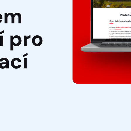
em
í pro
ací