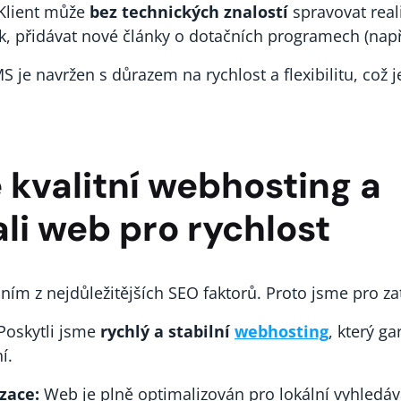
Klient může
bez technických znalostí
spravovat real
ek, přidávat nové články o dotačních programech (nap
 je navržen s důrazem na rychlost a flexibilitu, což j
me kvalitní webhosting a
li web pro rychlost
ním z nejdůležitějších SEO faktorů. Proto jsme pro zate
Poskytli jsme
rychlý a stabilní
webhosting
, který g
í.
zace:
Web je plně optimalizován pro lokální vyhledáván