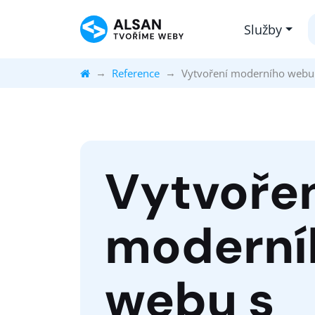
Služby
Reference
Vytvoření moderního webu s
Vytvoře
moderní
webu s