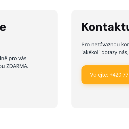
še
Kontaktu
Pro nezávaznou kon
jakékoli dotazy nás,
dně pro vás
ebu ZDARMA.
Volejte: +420 7