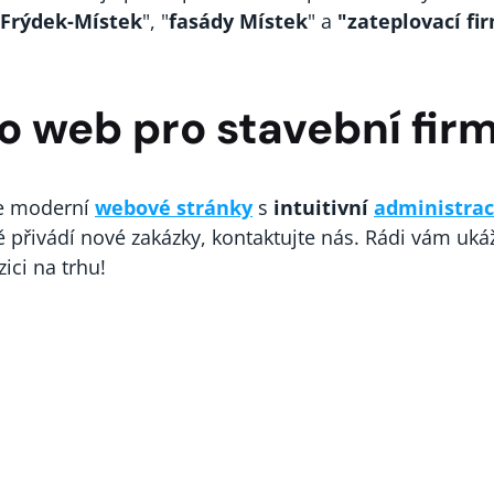
 Frýdek-Místek
", "
fasády Místek
" a
"zateplovací f
o web pro stavební fir
je moderní
webové stránky
s
intuitivní
administrac
ně přivádí nové zakázky, kontaktujte nás. Rádi vám u
ici na trhu!