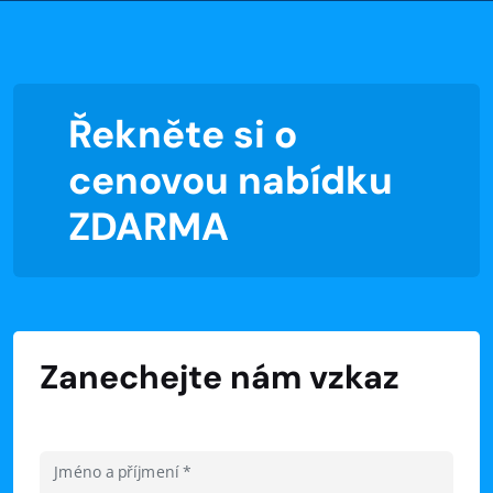
Řekněte si o
cenovou nabídku
ZDARMA
Zanechejte nám vzkaz
Jméno a příjmení *