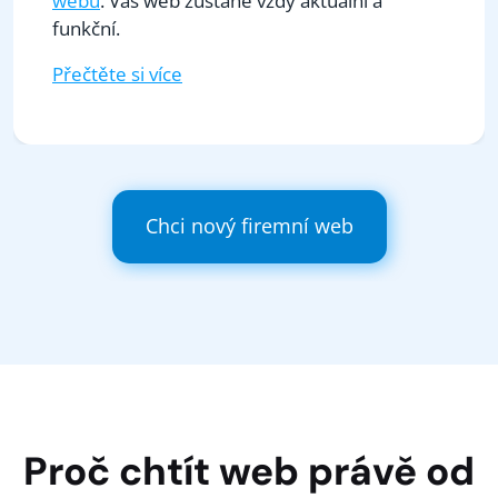
webu
. Váš web zůstane vždy aktuální a
funkční.
Přečtěte si více
Chci nový firemní web
Proč chtít web právě od