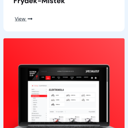
Frýdek-Místek
View